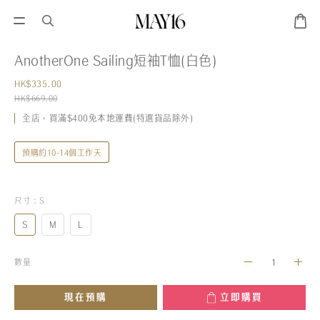
AnotherOne Sailing短袖T恤(白色)
HK$335.00
HK$669.00
全店，買滿$400免本地運費(特選貨品除外)
預購約10-14個工作天
尺寸
: S
S
M
L
數量
現在預購
立即購買