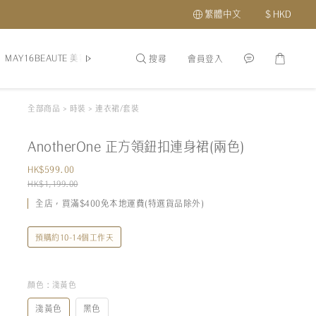
繁體中文
$
HKD
MAY16BEAUTE 美容
頭髮頭皮護理
護膚品
最新優惠及會員福利
搜尋
會員登入
全部商品
>
時裝
>
連衣裙/套裝
AnotherOne 正方領鈕扣連身裙(兩色)
HK$599.00
HK$1,199.00
全店，買滿$400免本地運費(特選貨品除外)
預購約10-14個工作天
顏色
: 淺黃色
淺黃色
黑色