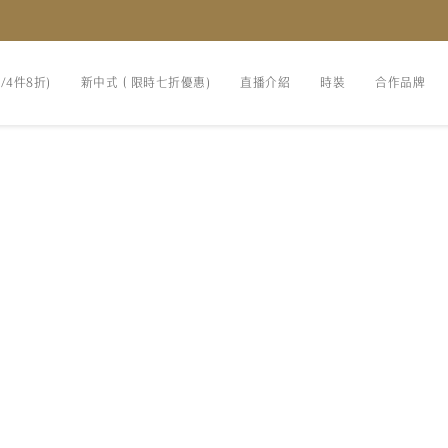
折/4件8折)
新中式（限時七折優惠)
直播介紹
時裝
合作品牌