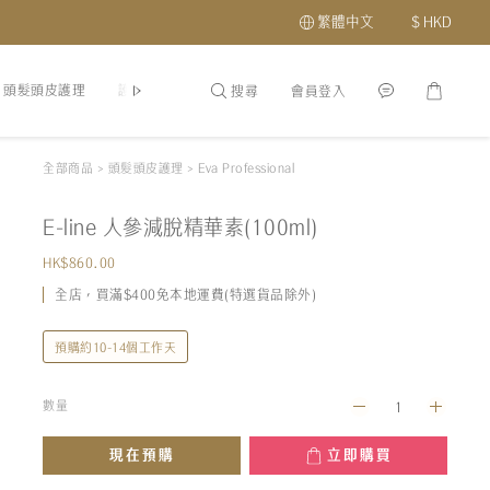
繁體中文
$
HKD
頭髮頭皮護理
護膚品
最新優惠及會員福利
關於我們
分店地址
搜尋
會員登入
全部商品
>
頭髮頭皮護理
>
Eva Professional
E-line 人參減脫精華素(100ml)
HK$860.00
全店，買滿$400免本地運費(特選貨品除外)
預購約10-14個工作天
數量
現在預購
立即購買