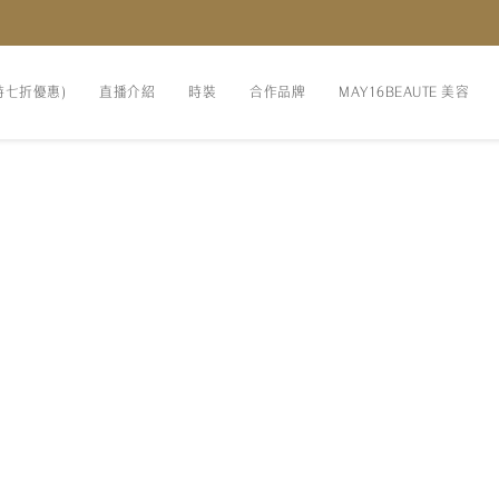
時七折優惠)
直播介紹
時裝
合作品牌
MAY16BEAUTE 美容