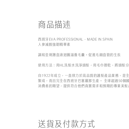
商品描述
西班牙EVA PROFESSIONAL - MADE IN SPAIN
人參減脫強韌精華素
調和並刺激血液迴圈滋養毛囊。促進毛細血管的生長
使用方法：用HL洗髮水洗淨頭髮，用毛巾擦乾，將頭髮
自1922年成立，一直致力於高品質的護髮產品業務，是全球
製成，而且完全在西班牙巴塞羅那生產。 全球超過50個國家的25
消費者的期望，提供符合他們真實需求和預期的專業美髮
送貨及付款方式