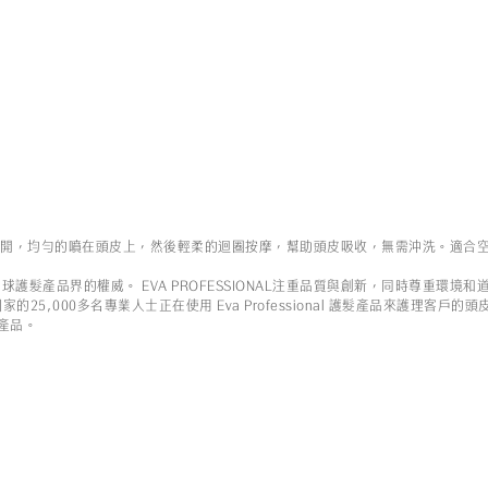
分開，均勻的噴在頭皮上，然後輕柔的迴圈按摩，幫助頭皮吸收，無需沖洗。適合
護髮產品界的權威。 EVA PROFESSIONAL注重品質與創新，同時尊重環境
,000多名專業人士正在使用 Eva Professional 護髮產品來護理客戶的頭皮或頭
產品。