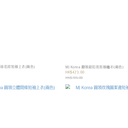
翻領蕾絲花紋短袖上衣(兩色)
MJ Korea 翻領鈕扣泡泡袖裇衫(兩色)
HK$423.00
HK$705.00