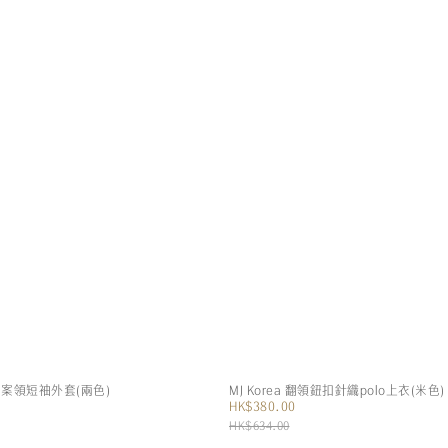
瑰圖案領短袖外套(兩色)
MJ Korea 翻領鈕扣針織polo上衣(米色)
HK$380.00
HK$634.00