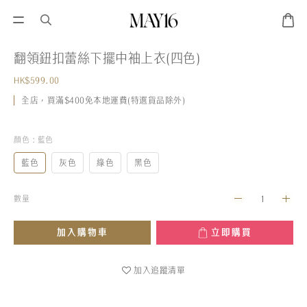
翻領鈕扣蕾絲下擺中袖上衣(四色)
HK$599.00
全店，買滿$400免本地運費(特選貨品除外)
顏色
: 藍色
藍色
灰色
綠色
黑色
數量
加入購物車
立即購買
加入追蹤清單