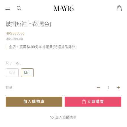
皺摺短袖上衣(黑色)
HK$300.00
HK$599.00
全店，買滿$400免本地運費(特選貨品除外)
尺寸
: M/L
S/M
M/L
數量
加入購物車
立即購買
加入追蹤清單