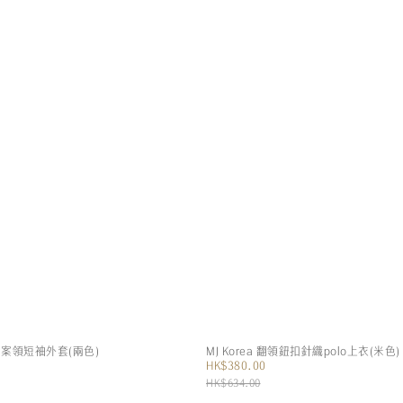
瑰圖案領短袖外套(兩色)
MJ Korea 翻領鈕扣針織polo上衣(米色)
HK$380.00
HK$634.00