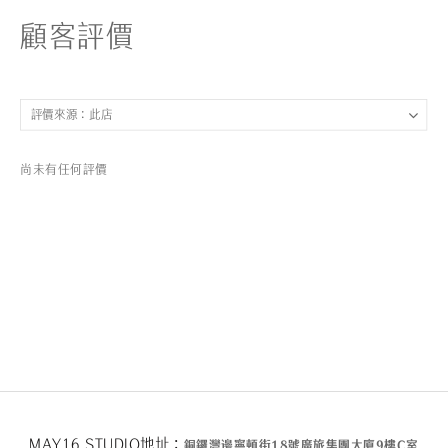
顧客評價
尚未有任何評價
MAY16 STUDIO地址：
銅鑼灣邊寧頓街
18
號廣旅集團大廈
9
樓
C
室