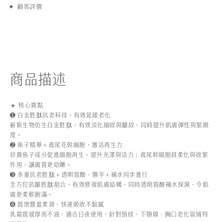
顧客評價
商品描述
🔸 核心賣點
➊ 白金胜肽抗老科技，有效延緩老化
嶄新生物仿生白金胜肽，有效淡化細紋與皺紋，同時提升肌膚彈性與緊緻
度。
➋ 魚子精華＋鳶尾花幹細胞，激活再生力
珍貴魚子成分促進細胞再生，提升光澤與活力；鳶尾幹細胞具柔化與收緊
作用，讓膚質更幼嫩。
➌ 多重抗老胜肽＋透明質酸，撫平＋補水同步進行
全方位抗皺胜肽組合，有效修復肌膚結構，同時透明質酸補水保濕，令肌
膚更柔軟飽滿。
➍ 質地豐盈柔滑，快速吸收不黏膩
乳霜質感厚而不油，適合日夜使用，針對頸紋、下顎線、胸口老化區域特