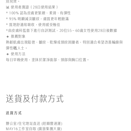
別見效。
📊 使用者實證（28日使用結果）
* 100% 認為皮膚更緊緻、柔滑、有彈性
* 95% 明顯減淡皺紋，膚質更年輕飽滿
* 質地舒適易吸收，使用感受極佳
*由皮膚科監督下進行自評測試，20位55–60歲女性使用28日後數據
🔸 推薦對象
熟齡肌膚出現鬆弛、皺紋、乾燥或頸紋困擾者，特別適合希望改善輪廓與
彈性嘅人士。
🔸 使用方法
每日早晚使用，塗抹於潔淨面部、頸部與胸口位置。
送貨及付款方式
送貨方式
辦公室/住宅地址直送 (經順豐速運)
MAY16工作室自取 (廣旅集團大廈)