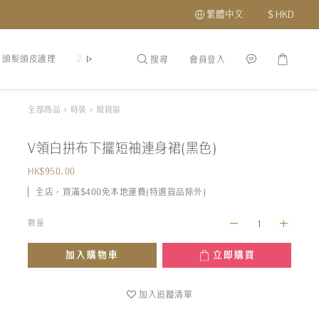
繁體中文
$
HKD
頭髮頭皮護理
護膚品
最新優惠及會員福利
關於我們
分店地址
搜尋
會員登入
全部商品
>
時裝
>
現貨區
V領白拼布下擺短袖連身裙(黑色)
HK$950.00
全店，買滿$400免本地運費(特選貨品除外)
數量
加入購物車
立即購買
加入追蹤清單