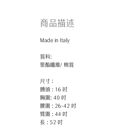
商品描述
Made in Italy
質料:
聚酯纖維/ 棉質
尺寸：
膊頭 : 16 吋
胸圍: 40 吋
腰圍 : 26-42 吋
臂圍 : 44 吋
長
: 52
吋