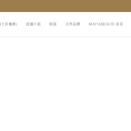
時七折優惠)
直播介紹
時裝
合作品牌
MAY16BEAUTE 美容