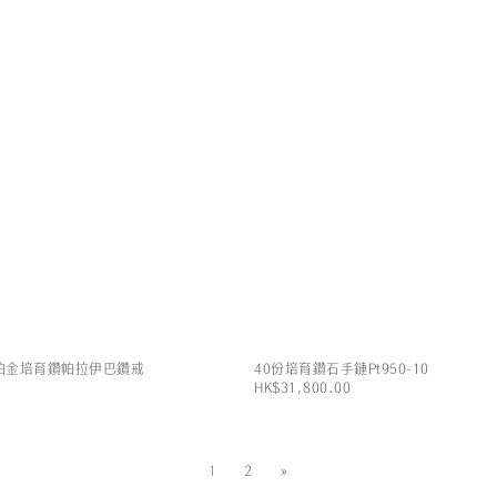
50鉑金培育鑽帕拉伊巴鑽戒
40份培育鑽石手鏈Pt950-10
HK$31,800.00
1
2
»