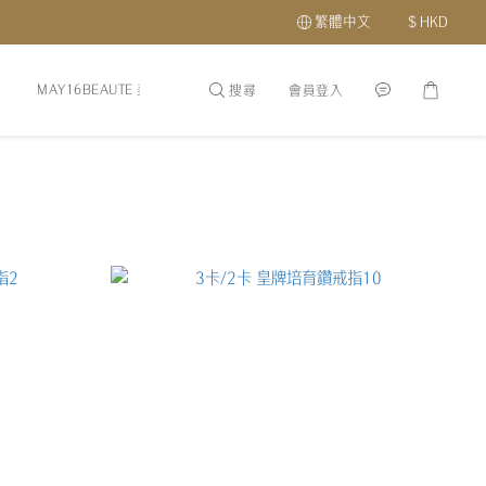
繁體中文
$
HKD
MAY16BEAUTE 美容
頭髮頭皮護理
護膚品
最新優惠及會
搜尋
會員登入