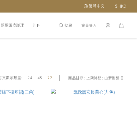
繁體中文
$
HKD
頭髮頭皮護理
護膚品
最新優惠及會員福利
關於我們
分店地址
搜尋
會員登入
每頁顯示數量:
24
48
72
商品排序:
上架時間: 由新到舊