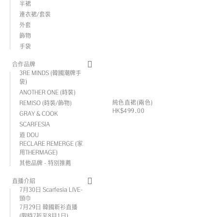
半裙
連衣裙/套裝
外套
飾物
手袋
合作品牌
3RE MINDS (韓國潮牌手
袋)
ANOTHER ONE (時裝)
純色直裙(兩色)
REMISO (時裝/飾物)
HK$499.00
GRAY & COOK
SCARFESIA
道 DOU
RECLARE REMERGE (家
用THERMAGE)
其他品牌 - 特別推薦
直播介紹
7月30日 Scarfesia LIVE-
頸巾
7月29日 韓國新衫直播
(限時7折至8月1日)