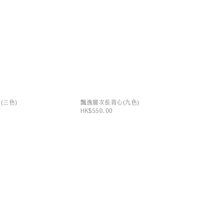
(三色)
飄逸層次長背心(九色)
HK$550.00