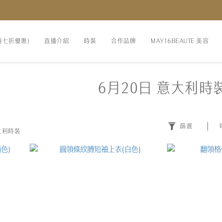
時七折優惠)
直播介紹
時裝
合作品牌
MAY16BEAUTE 美容
6月20日 意大利時
篩選
大利時裝