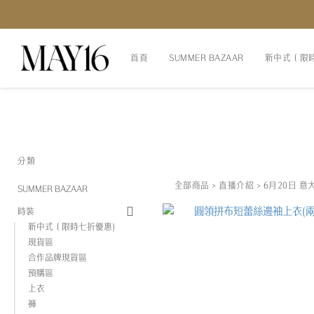
首頁
SUMMER BAZAAR
新中式（限
分類
全部商品
>
直播介紹
>
6月20日 意
SUMMER BAZAAR
時裝
新中式（限時七折優惠)
現貨區
合作品牌現貨區
預購區
上衣
褲