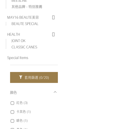
BEESLINE
其他品牌 - 特別推薦
MAY16 BEAUTE美容
BEAUTE SPECIAL
HEALTH
JOINT OK
CLASSIC CANES
Special Items
套用篩選
(0/20)
顏色
紅色 (3)
卡其色 (1)
啡色 (1)