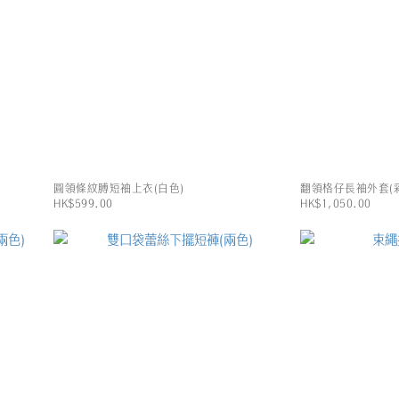
圓領條紋膊短袖上衣(白色)
翻領格仔長袖外套(
HK$599.00
HK$1,050.00