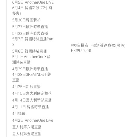
6月5日 AnotherOne LIVE
6月4日 韓國新衫(72小時
優惠)
5月30日韓國新衫
5月27日歐洲時裝直播
5月23日歐洲時裝直播
5月7日 韓國時裝直播Part
2
V領白拼布下擺短袖連身裙(黑色)
HK$950.00
5月6日 韓國時裝直播
5月1日AnotherOneX歐
洲時裝直播
4月29日歐洲時裝直播
4月28日3REMINDS手袋
直播
4月25日新衫直播
4月15日意大利限定靚花
4月14日意大利新衫直播
4月11日 韓國時裝直播
4月精選
4月2日 AnotherOne Live
意大利第六場直播
意大利第五場直播