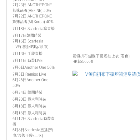
7月23日 ANOTHERONE
姊妹品牌(REFINE) 50%
7月22日 ANOTHERONE
姊妹品牌(MJ Korea) 40%
7月18日 Scarfesia傘直播
7月17日韓國時裝
7月16日 Scarfesia
LIVE(地毯/咕𠱸/頸巾)
7月13日 手袋直播
圓領拼布蝴蝶下擺短袖上衣(兩色)
7月11日 時裝LIVE
HK$650.00
7月6日Another One 50%
7月3日 Remiso Live
6月26日Another One
50%
6月24日 韓國時裝
6月20日 意大利時裝
6月18日 意大利時裝
6月16日 意大利時裝
6月12日 Scarfesia時裝直
播
6月8日Scarfesia直播(頸
巾/渡假手袋/上衣)