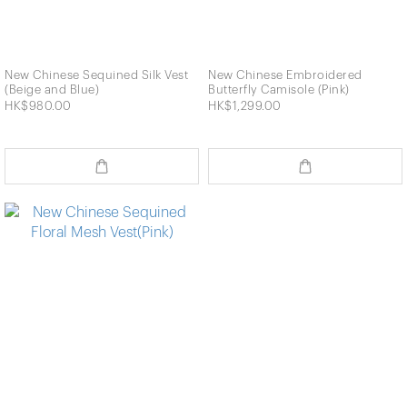
New Chinese Sequined Silk Vest
New Chinese Embroidered
(Beige and Blue)
Butterfly Camisole (Pink)
HK$980.00
HK$1,299.00