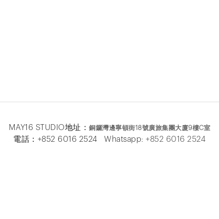
MAY16 STUDIO地址：
銅鑼灣邊寧頓街
18
號廣旅集團大廈
9
樓
C
室
電話：+852 6016 2524 Whatsapp:
+852 6016 2524
MAY16 BEAUTE地址：
銅鑼灣邊寧頓街
18
號廣旅集團大廈26
樓
電話：+852 2333 6618 Whatsapp:
+852 6016 5
877
Facebook
|
Instagram
|
Email
關於我們
|
隱私條款
|
條款及細則
|
退換貨政策
|
2024 © May 16