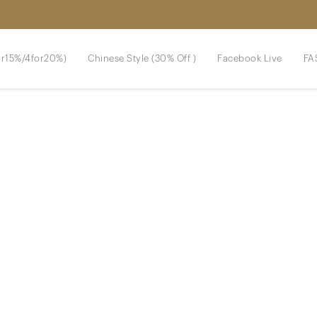
r15%/4for20%)
Chinese Style (30% Off )
Facebook Live
FA