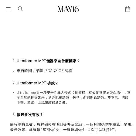
Ultraformer MPT
儀器來自什麼國家？
來自韓國，榮獲
KFDA
及
CE
認證
Ultraformer MPT
功效？
Ultraformer
是一種安全性非入侵式拉提療程，有效促進膠原蛋白增生，達
至自然的拉提效果；適合肌膚鬆弛，包括：面部開始鬆弛、雙下巴、眉眼
下垂、頸紋、出現皺紋都適合做。
做幾多次有效？
療程即時見效，療程部位有明顯提升及緊緻，一個月開始增生膠原，呈現
最佳效果。建議每
4
星期做
1
次，一般連續做
4 – 5
次可以維持
1
年。