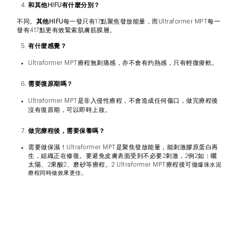
和其他
HIFU
有什麼分別？
不同。
其他
HIFU
每一發只有
17
點聚焦發放能量，而
Ultraformer MPT
每一
發有
417
點更有效緊索肌膚筋膜層。
有什麼感覺？
Ultraformer MPT
療程無刺痛感，亦不會有灼熱感，只有
輕微痠軟。
需要復原期嗎？
Ultraformer MPT
是非入侵性療程，不會造成任何傷口，
做完療程後
沒有復原期，可以即時上妝。
做完療程後，需要保養嗎？
需要做保濕！
Ultraformer MPT
是聚焦發放能量，能刺激膠原蛋白再
生，組織正在修復。要避免皮膚表面受到不必要
2
刺激，
2
例
2
如：曬
太陽、
2
果酸
2
、磨砂等療程。
2 Ultraformer MPT
療程後可做
爆珠水泥
療程同時做效果更佳。