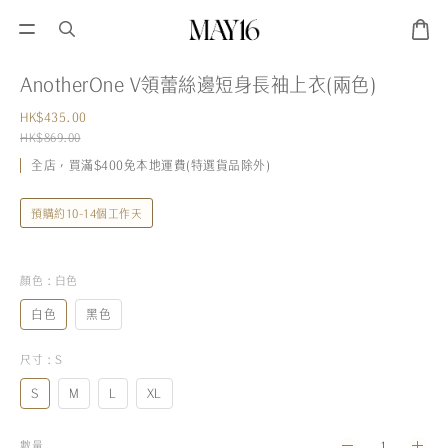
AnotherOne V領蕾絲邊短身長袖上衣(兩色)
HK$435.00
HK$869.00
全店，買滿$400免本地運費(特選貨品除外)
預購約10-14個工作天
顏色
: 白色
白色
黑色
尺寸
: S
S
M
L
XL
數量