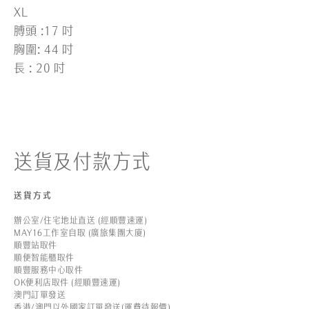
XL
膊頭 :17 吋
胸圍: 44 吋
長 : 20 吋
送貨及付款方式
送貨方式
辦公室/住宅地址直送 (經順豐速運)
MAY16工作室自取 (廣旅集團大廈)
順豐站取件
順便智能櫃取件
順豐服務中心取件
OK便利店取件 (經順豐速運)
澳門訂單發送
香港/澳門以外國家訂單發送(運費待報價)