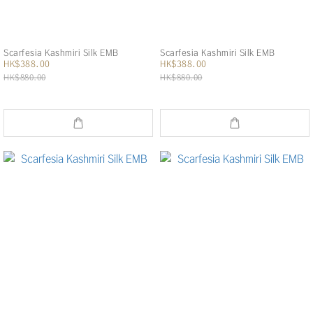
Scarfesia Kashmiri Silk EMB
Scarfesia Kashmiri Silk EMB
HK$388.00
HK$388.00
HK$880.00
HK$880.00