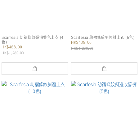
Scarfesia 幼褶條紋彈滑雙色上衣 (4
Scarfesia 幼褶條紋平領斜上衣 (6色)
色)
HK$438.00
HK$488.00
HK$1,280.00
HK$1,280.00