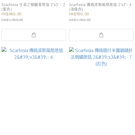
Scarfesia 生命之樹圖案地毯 2'x3' - 2
Scarfesia 傳統波斯風格地毯 2'x3'- 4
(藍色)
(淺綠色)
HK$980.00
HK$980.00
HK$1,960.00
HK$1,960.00