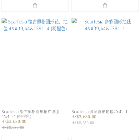
Scarfesia 復古風格圓形花卉地毯
Scarfesia 多彩圓形地毯4'x4' -1
4'x4' -4 (粉橙色)
HK$3,680.00
HK$3,680.00
HK$8,580.00
HK$8,580.00