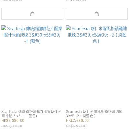
Scarfesia 傳統鎖鏈繡花卉圖案喀什米
Scarfesia 喀什米爾風格鎖鏈繡地毯
爾地毯 3'x5' -1 (藍色)
3'x5' -2（淡藍色）
HK$2,880.00
HK$2,880.00
HK$5,860.00
HK$5,860.00