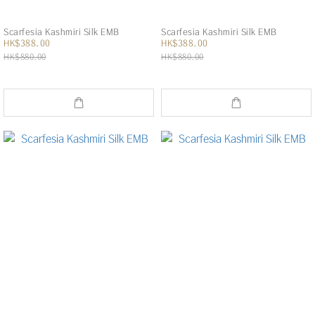
Scarfesia Kashmiri Silk EMB
Scarfesia Kashmiri Silk EMB
HK$388.00
HK$388.00
HK$880.00
HK$880.00