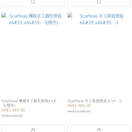
Scarfesia 傳統手工圓形地毯4'x4'
Scarfesia 手工絲質地毯 6'x4' -3
-5(橙色)
HK$4,800.00
HK$3,680.00
HK$12,580.00
HK$8,580.00