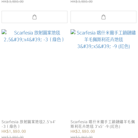
HK$3,880.00
HK$3,880.00
Scarfesia 放射圖案地毯2.5'x4'
Scarfesia 喀什米爾手工鎖鏈繡羊毛佩
-3（綠色）
斯利花卉地毯 3'x5' -9 (紅色)
HK$1,880.00
HK$2,880.00
HK$3,880.00
HK$5,860.00