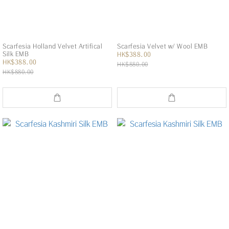
Scarfesia Holland Velvet Artifical
Scarfesia Velvet w/ Wool EMB
Silk EMB
HK$388.00
HK$388.00
HK$880.00
HK$880.00