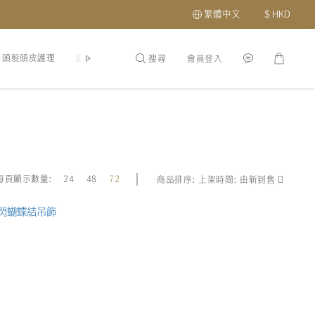
繁體中文
$
HKD
頭髮頭皮護理
護膚品
最新優惠及會員福利
關於我們
分店地址
搜尋
會員登入
每頁顯示數量:
24
48
72
商品排序:
上架時間: 由新到舊