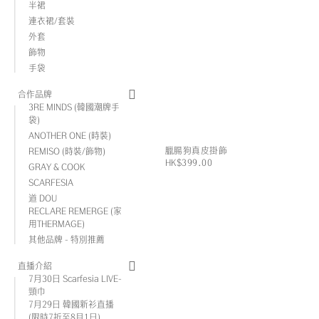
半裙
連衣裙/套裝
外套
飾物
手袋
合作品牌
3RE MINDS (韓國潮牌手
袋)
ANOTHER ONE (時裝)
臘腸狗真皮掛飾
REMISO (時裝/飾物)
HK$399.00
GRAY & COOK
SCARFESIA
道 DOU
RECLARE REMERGE (家
用THERMAGE)
其他品牌 - 特別推薦
直播介紹
7月30日 Scarfesia LIVE-
頸巾
7月29日 韓國新衫直播
(限時7折至8月1日)