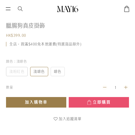
臘腸狗真皮掛飾
HK$399.00
全店，買滿$400免本地運費(特選貨品除外)
顏色
: 淺啡色
淺粉紅色
淺啡色
啡色
數量
加入購物車
立即購買
加入追蹤清單