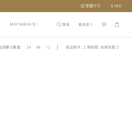
繁體中文
$
HKD
MAY16BEAUTE 美容
頭髮頭皮護理
護膚品
最新優惠及會
搜尋
會員登入
每頁顯示數量:
24
48
72
商品排序:
上架時間: 由新到舊