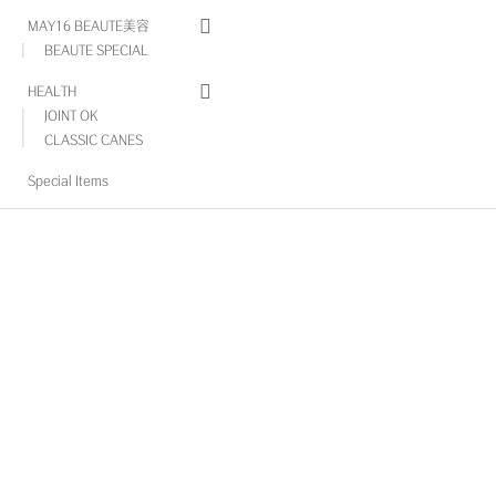
MAY16 BEAUTE美容
BEAUTE SPECIAL
HEALTH
JOINT OK
CLASSIC CANES
Special Items