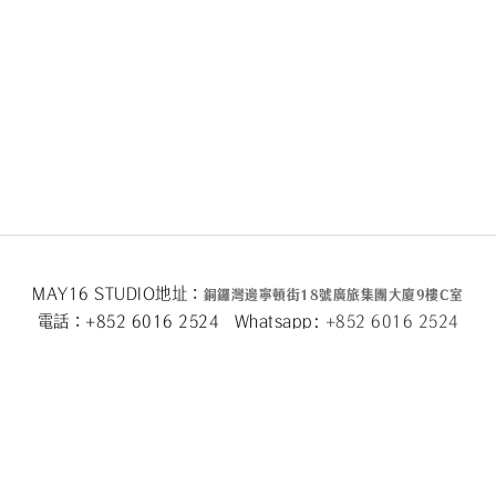
MAY16 STUDIO地址：
銅鑼灣邊寧頓街
18
號廣旅集團大廈
9
樓
C
室
電話：+852 6016 2524 Whatsapp:
+852 6016 2524
MAY16 BEAUTE地址：
銅鑼灣邊寧頓街
18
號廣旅集團大廈26
樓
電話：+852 2333 6618 Whatsapp:
+852 6016 5
877
Facebook
|
Instagram
|
Email
關於我們
|
隱私條款
|
條款及細則
|
退換貨政策
|
2024 © May 16