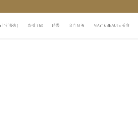
時七折優惠)
直播介紹
時裝
合作品牌
MAY16BEAUTE 美容