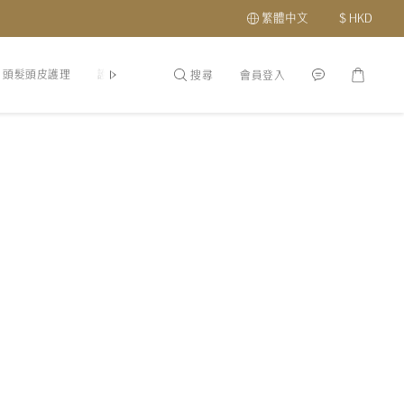
繁體中文
$
HKD
頭髮頭皮護理
護膚品
最新優惠及會員福利
關於我們
分店地址
搜尋
會員登入