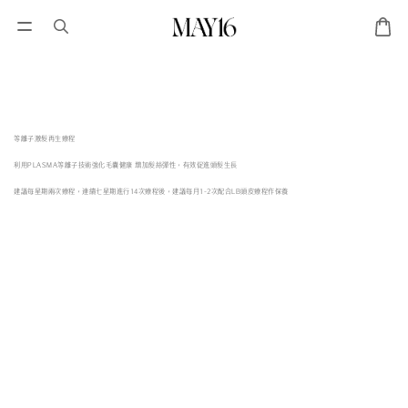
等離子激髮再生療程
利用PLASMA等離子技術強化毛囊健康 增加髮絲彈性，有效促進頭髮生長
建議每星期兩次療程，連續七星期進行14次療程後，建議每月1-2次配合LB頭皮療程作保養