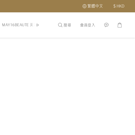
繁體中文
$
HKD
MAY16BEAUTE 美容
頭髮頭皮護理
護膚品
最新優惠及會員福利
搜尋
會員登入