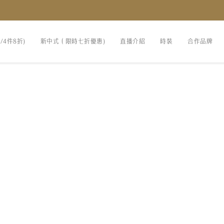
折/4件8折)
新中式（限時七折優惠)
直播介紹
時裝
合作品牌