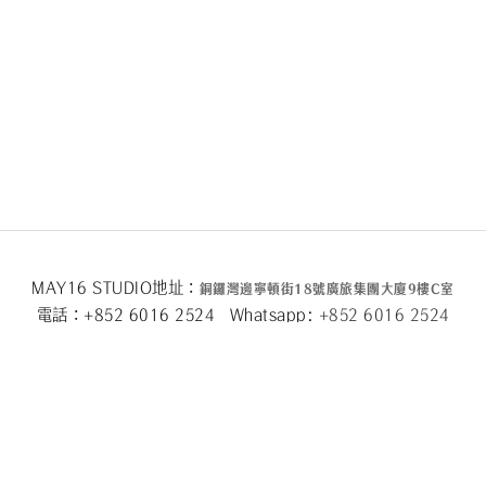
MAY16 STUDIO地址：
銅鑼灣邊寧頓街
18
號廣旅集團大廈
9
樓
C
室
電話：+852 6016 2524 Whatsapp:
+852 6016 2524
MAY16 BEAUTE地址：
銅鑼灣邊寧頓街
18
號廣旅集團大廈26
樓
電話：+852 2333 6618 Whatsapp:
+852 6016 5
877
Facebook
|
Instagram
|
Email
關於我們
|
隱私條款
|
條款及細則
|
退換貨政策
|
2024 © May 16