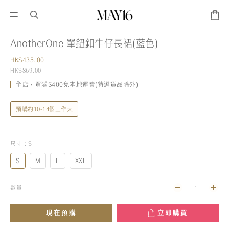
AnotherOne 單鈕釦牛仔長裙(藍色)
HK$435.00
HK$869.00
全店，買滿$400免本地運費(特選貨品除外)
預購約10-14個工作天
尺寸
: S
S
M
L
XXL
數量
現在預購
立即購買