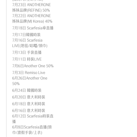
7月23日 ANOTHERONE
姊妹品牌(REFINE) 50%
7月22日 ANOTHERONE
姊妹品牌(MJ Korea) 40%
7月18日 Scarfesia傘直播
7月17日韓國時裝
7月16日 Scarfesia
LIVE(地毯/咕𠱸/頸巾)
7月13日 手袋直播
7月11日 時裝LIVE
7月6日Another One 50%
7月3日 Remiso Live
6月26日Another One
50%
6月24日 韓國時裝
6月20日 意大利時裝
6月18日 意大利時裝
6月16日 意大利時裝
6月12日 Scarfesia時裝直
播
6月8日Scarfesia直播(頸
巾/渡假手袋/上衣)